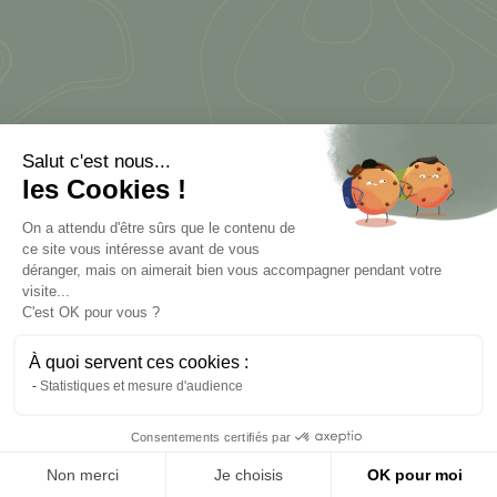
Salut c'est nous...
les Cookies !
On a attendu d'être sûrs que le contenu de
Choix de la langue :
ce site vous intéresse avant de vous
Français
Anglais
Néerlandais
déranger, mais on aimerait bien vous accompagner pendant votre
visite...
C'est OK pour vous ?
Vous êtes :
À quoi servent ces cookies :
Particulier
Professionnel
Foreigner
Statistiques et mesure d'audience
Consentements certifiés par
Non merci
Je choisis
OK pour moi