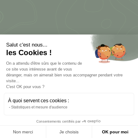
Salut c'est nous...
les Cookies !
On a attendu d'être sûrs que le contenu de
Choix de la langue :
ce site vous intéresse avant de vous
Français
Anglais
Néerlandais
déranger, mais on aimerait bien vous accompagner pendant votre
visite...
C'est OK pour vous ?
Vous êtes :
À quoi servent ces cookies :
Particulier
Professionnel
Foreigner
Statistiques et mesure d'audience
Consentements certifiés par
Non merci
Je choisis
OK pour moi